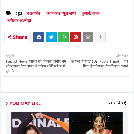
Tags
उत्तराखंड
उत्तराखंड न्यूज़ वाणी
कुमाऊॅ खबर
बागेश्वर अल्मोड़ा
पुराने
और नया
Kapkot News: पोथिंग गाँव निवासी विनोद राम
डॉ.पूजा त्रिपाठी (Dr. Pooja Tripathi) को
की बागेश्वर गेस्ट हाउस में संदिग्ध परिस्थितियों में
मिला इंटरनेशनल रिकॉग्निशन अवार्ड
हुई मौत
YOU MAY LIKE
ज़्यादा दिखाएं