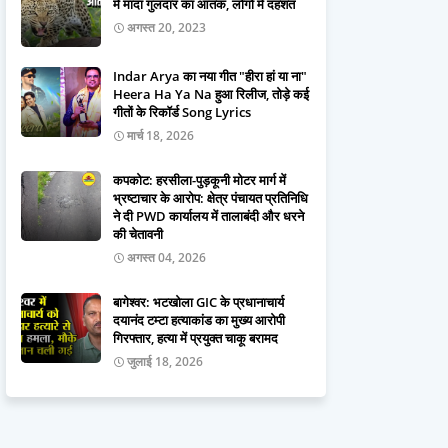
में मादा गुलदार का आतंक, लोगों में दहशत
अगस्त 20, 2023
Indar Arya का नया गीत "हीरा हां या ना"
Heera Ha Ya Na हुआ रिलीज, तोड़े कई
गीतों के रिकॉर्ड Song Lyrics
मार्च 18, 2026
कपकोट: हरसीला-पुड़कूनी मोटर मार्ग में
भ्रष्टाचार के आरोप: क्षेत्र पंचायत प्रतिनिधि
ने दी PWD कार्यालय में तालाबंदी और धरने
की चेतावनी
अगस्त 04, 2026
बागेश्वर: भटखोला GIC के प्रधानाचार्य
दयानंद टम्टा हत्याकांड का मुख्य आरोपी
गिरफ्तार, हत्या में प्रयुक्त चाकू बरामद
जुलाई 18, 2026