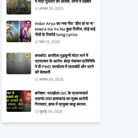
में मादा गुलदार का आतंक, लोगों में दहशत
अगस्त 20, 2023
Indar Arya का नया गीत "हीरा हां या ना"
Heera Ha Ya Na हुआ रिलीज, तोड़े कई
गीतों के रिकॉर्ड Song Lyrics
मार्च 18, 2026
कपकोट: हरसीला-पुड़कूनी मोटर मार्ग में
भ्रष्टाचार के आरोप: क्षेत्र पंचायत प्रतिनिधि
ने दी PWD कार्यालय में तालाबंदी और धरने
की चेतावनी
अगस्त 04, 2026
बागेश्वर: भटखोला GIC के प्रधानाचार्य
दयानंद टम्टा हत्याकांड का मुख्य आरोपी
गिरफ्तार, हत्या में प्रयुक्त चाकू बरामद
जुलाई 18, 2026