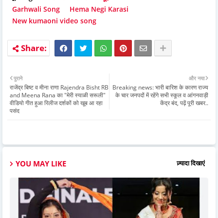
Garhwali Song
Hema Negi Karasi
New kumaoni video song
पुराने
और नया
राजेंद्र बिष्ट व मीना राणा Rajendra Bisht RB
Breaking news: भारी बारिश के कारण राज्य
and Meena Rana का "मेरी स्याळी सरूली"
के चार जनपदों में रहेंगे सभी स्कूल व आंगनवाड़ी
वीडियो गीत हुआ रिलीज दर्शकों को खूब आ रहा
केंद्र बंद, पढ़ें पूरी खबर..
पसंद
YOU MAY LIKE
ज़्यादा दिखाएं