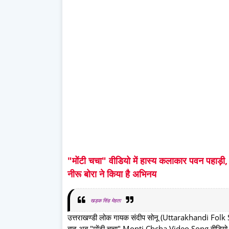
"मोंटी चचा" वीडियो में हास्य कलाकार पवन पहाड़ी, व
नीरू बोरा ने किया है अभिनय
खड़क सिंह मेहता
उत्तराखण्डी लोक गायक संदीप सोनू (Uttarakhandi Folk
बाद अब "मोंटी चचा" Monti Chcha Video Song वीडियो गीत मार