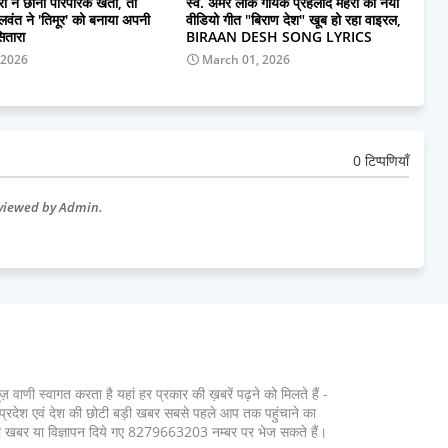
ं ने छीनी पारंपरिक खेती, तो
स्व. अमर लोक गायक प्रहलाद मेहरा का नयां
बलवंत ने 'तिमूर' को बनाया अपनी
वीडियो गीत "बिराण देश" खूब हो रहा वाइरल,
ितारा
BIRAAN DESH SONG LYRICS
 2026
March 01, 2026
0 टिप्पणियाँ
eviewed by Admin.
ूज़ वाणी स्वागत करता है यहां हर प्रकार की ख़बरें पढ़ने को मिलते हैं -
ूरे प्रदेश एवं देश की छोटी बड़ी खबर सबसे पहले आप तक पहुंचाने का
ी खबर या विज्ञापन दिये गए 8279663203 नम्बर पर भेज सकते हैं।