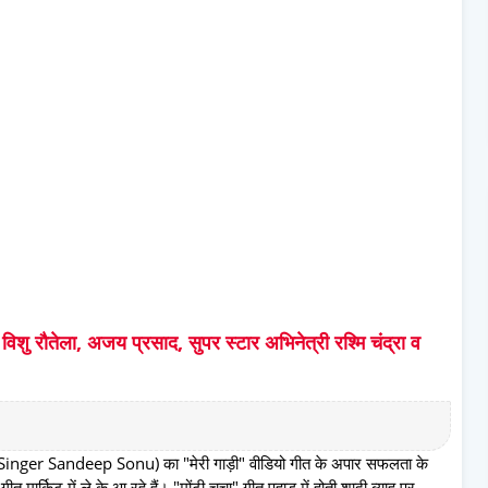
िशु रौतेला, अजय प्रसाद, सुपर स्टार अभिनेत्री रश्मि चंद्रा व
 Singer Sandeep Sonu) का "मेरी गाड़ी" वीडियो गीत के अपार सफलता के
्किट में ले के आ रहे हैं। "मोंटी चचा" गीत पहाड़ में होती शादी ब्याह पर