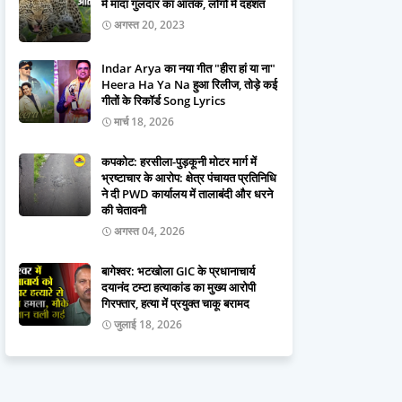
में मादा गुलदार का आतंक, लोगों में दहशत
अगस्त 20, 2023
Indar Arya का नया गीत "हीरा हां या ना"
Heera Ha Ya Na हुआ रिलीज, तोड़े कई
गीतों के रिकॉर्ड Song Lyrics
मार्च 18, 2026
कपकोट: हरसीला-पुड़कूनी मोटर मार्ग में
भ्रष्टाचार के आरोप: क्षेत्र पंचायत प्रतिनिधि
ने दी PWD कार्यालय में तालाबंदी और धरने
की चेतावनी
अगस्त 04, 2026
बागेश्वर: भटखोला GIC के प्रधानाचार्य
दयानंद टम्टा हत्याकांड का मुख्य आरोपी
गिरफ्तार, हत्या में प्रयुक्त चाकू बरामद
जुलाई 18, 2026