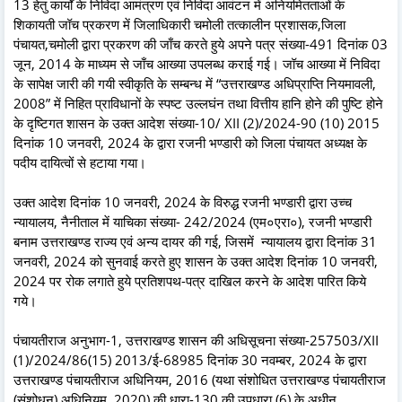
13 हेतु कार्यों के निविदा आमंत्रण एवं निविदा आवंटन में अनियमितताओं के
शिकायती जॉच प्रकरण में जिलाधिकारी चमोली तत्कालीन प्रशासक,जिला
पंचायत,चमोली द्वारा प्रकरण की जाँच करते हुये अपने पत्र संख्या-491 दिनांक 03
जून, 2014 के माध्यम से जाँच आख्या उपलब्ध कराई गई। जॉच आख्या में निविदा
के सापेक्ष जारी की गयी स्वीकृति के सम्बन्ध में “उत्तराखण्ड अधिप्राप्ति नियमावली,
2008” में निहित प्राविधानों के स्पष्ट उल्लघंन तथा वित्तीय हानि होने की पुष्टि होने
के दृष्टिगत शासन के उक्त आदेश संख्या-10/ XII (2)/2024-90 (10) 2015
दिनांक 10 जनवरी, 2024 के द्वारा रजनी भण्डारी को जिला पंचायत अध्यक्ष के
पदीय दायित्वों से हटाया गया।
उक्त आदेश दिनांक 10 जनवरी, 2024 के विरुद्ध रजनी भण्डारी द्वारा उच्च
न्यायालय, नैनीताल में याचिका संख्या- 242/2024 (एम०एरा०), रजनी भण्डारी
बनाम उत्तराखण्ड राज्य एवं अन्य दायर की गई, जिसमें न्यायालय द्वारा दिनांक 31
जनवरी, 2024 को सुनवाई करते हुए शासन के उक्त आदेश दिनांक 10 जनवरी,
2024 पर रोक लगाते हुये प्रतिशपथ-पत्र दाखिल करने के आदेश पारित किये
गये।
पंचायतीराज अनुभाग-1, उत्तराखण्ड शासन की अधिसूचना संख्या-257503/XII
(1)/2024/86(15) 2013/ई-68985 दिनांक 30 नवम्बर, 2024 के द्वारा
उत्तराखण्ड पंचायतीराज अधिनियम, 2016 (यथा संशोधित उत्तराखण्ड पंचायतीराज
(संशोधन) अधिनियम, 2020) की धारा-130 की उपधारा (6) के अधीन