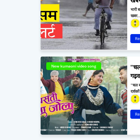
खबर
भारी ब
खबर.. 
Re
"चल
New kumaoni video song
गढ़व
"चल ब
दर्शको
Re