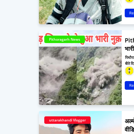
Re
Pit
Pithoragarh News
भारी
पिथौरा
बीते 
Re
अल्म
uttarakhandi Vlogger
वीडि