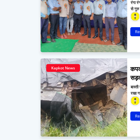
रंगा र
से गुर
Re
कपको
Kapkot News
सड़क 
बास्ती 
रखा 
Re