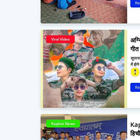
Re
अग्
Viral Video
गीत
सुपरस्
में हो
Re
Kap
Kapkot News
हिचौ