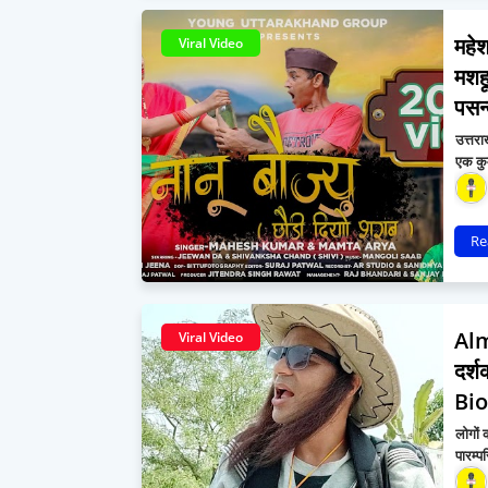
महेश
Viral Video
मशह
पसन
उत्तरा
एक कु
Re
Alm
Viral Video
दर्
Bi
लोगों 
पारम्प