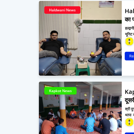
Hal
Haldwani News
का फ
हल्द्व
यूनिट
Re
Kap
Kapkot News
दूसर
श्री द
थापा 