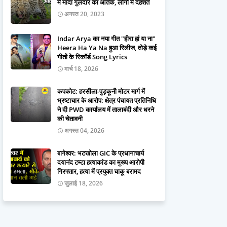
में मादा गुलदार का आतंक, लोगों में दहशत
अगस्त 20, 2023
Indar Arya का नया गीत "हीरा हां या ना"
Heera Ha Ya Na हुआ रिलीज, तोड़े कई
गीतों के रिकॉर्ड Song Lyrics
मार्च 18, 2026
कपकोट: हरसीला-पुड़कूनी मोटर मार्ग में
भ्रष्टाचार के आरोप: क्षेत्र पंचायत प्रतिनिधि
ने दी PWD कार्यालय में तालाबंदी और धरने
की चेतावनी
अगस्त 04, 2026
बागेश्वर: भटखोला GIC के प्रधानाचार्य
दयानंद टम्टा हत्याकांड का मुख्य आरोपी
गिरफ्तार, हत्या में प्रयुक्त चाकू बरामद
जुलाई 18, 2026